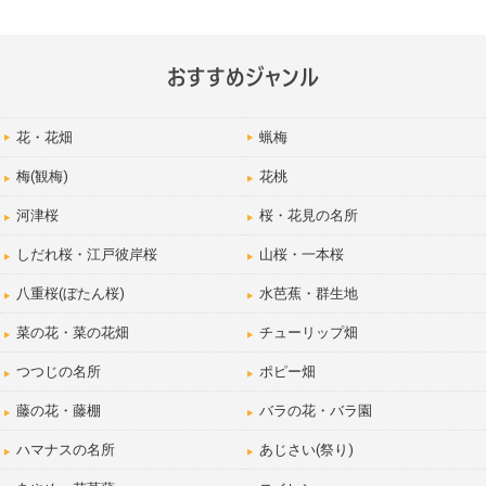
花・花畑
蝋梅
梅(観梅)
花桃
河津桜
桜・花見の名所
しだれ桜・江戸彼岸桜
山桜・一本桜
八重桜(ぼたん桜)
水芭蕉・群生地
菜の花・菜の花畑
チューリップ畑
つつじの名所
ポピー畑
藤の花・藤棚
バラの花・バラ園
ハマナスの名所
あじさい(祭り)