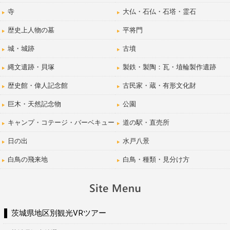
寺
大仏・石仏・石塔・霊石
歴史上人物の墓
平将門
城・城跡
古墳
縄文遺跡・貝塚
製鉄・製陶：瓦・埴輪製作遺跡
歴史館・偉人記念館
古民家・蔵・有形文化財
巨木・天然記念物
公園
キャンプ・コテージ・バーベキュー
道の駅・直売所
日の出
水戸八景
白鳥の飛来地
白鳥・種類・見分け方
茨城県地区別観光VRツアー