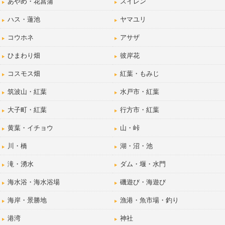
あやめ・花菖蒲
スイレン
ハス・蓮池
ヤマユリ
コウホネ
アサザ
ひまわり畑
彼岸花
コスモス畑
紅葉・もみじ
筑波山・紅葉
水戸市・紅葉
大子町・紅葉
行方市・紅葉
黄葉・イチョウ
山・峠
川・橋
湖・沼・池
滝・湧水
ダム・堰・水門
海水浴・海水浴場
磯遊び・海遊び
海岸・景勝地
漁港・魚市場・釣り
港湾
神社