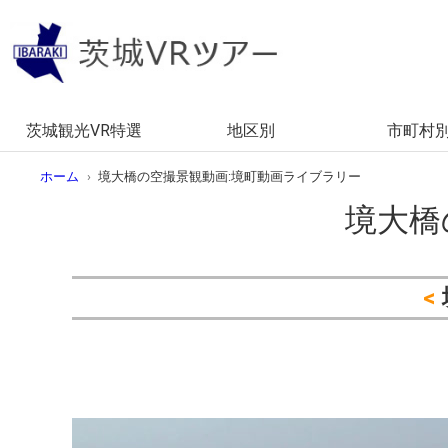
茨城観光VR特選
地区別
市町村
花・花畑
河津桜
八重桜(ぼたん桜)
つつじの名所
ハマナスの名所
ハス・蓮池
ひまわり畑
筑波山・紅葉
黄葉・イチョウ
滝・湧水
海岸・景勝地
寺
城・城跡
歴史館・偉人記念館
キャンプ・コテージ・バーベキュー
白鳥の飛来地
蝋梅
桜・花
水芭蕉
ポピー
あじさ
ヤマユ
彼岸花
水戸市
山・峠
ダム・
漁港・
大仏・
古墳
古民家
道の駅
白鳥・
茨城VR（県北）
茨城VR（県央）
茨城VR（県西）
茨城VR（県南）
茨城VR（鹿行）
ホーム
境大橋の空撮景観動画:境町動画ライブラリー
境大橋