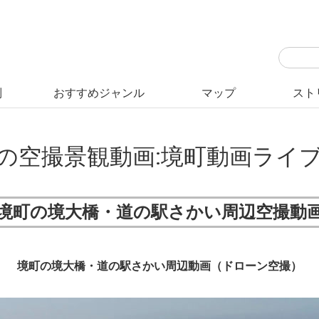
別
おすすめジャンル
マップ
スト
見の名所
・群生地
畑
い(祭り)
リ
・紅葉
堰・水門
魚市場・釣り
石仏・石塔・霊石
・蔵・有形文化財
・直売所
種類・見分け方
梅(観梅)・桃
しだれ桜・江戸彼岸桜
菜の花･菜の花畑
藤の花・藤棚
あやめ・菖蒲園
コウホネ
コスモス畑
大子町・紅葉
川・橋
海水浴・海水浴場
港湾
歴史上人物の墓
縄文遺跡・貝塚
巨木・天然記念物
日の出
茨城VRツアーマップ
日の出・日の入りマップ
ドローン飛行マップ
大子町
那珂市
日立市
東海村
ひたち
大洗町
境町ス
古河市
五霞町
つくば
利根町
の空撮景観動画:境町動画ライ
境町の境大橋・道の駅さかい周辺空撮動
境町の境大橋・道の駅さかい周辺動画（ドローン空撮）