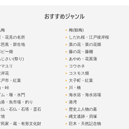
蝋梅
梅(観梅)
桜・花見の名所
しだれ桜・江戸彼岸桜
水芭蕉・群生地
菜の花・菜の花畑
ポピー畑
藤の花・藤棚
あじさい(祭り)
あやめ・花菖蒲
ヤマユリ
コウホネ
彼岸花
コスモス畑
水戸市・紅葉
大子町・紅葉
山・峠
川・橋
ダム・堰・水門
海水浴・海水浴場
漁港・魚市場・釣り
港湾
大仏・石仏・石塔・霊石
歴史上人物の墓
古墳
縄文遺跡・貝塚
古民家・蔵・有形文化財
巨木・天然記念物