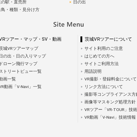
道の駅・直売所
日の出
白鳥・種類・見分け方
VRツアー・マップ・SV・動画
茨城VRツアーについて
茨城VRツアーマップ
サイト利用のご注意
日の出・日の入りマップ
はじめての方へ
ドローン飛行マップ
サイトご利用方法
ストリートビュー一覧
用語説明
動画一覧
VR撮影・登録料金について
VR動画「V-Navi」一覧
リンク方法について
撮影等コンプライアンス方
画像等マスキング処理方針
VRツアー「VR-TOUR」技
VR動画「V-Navi」技術情報