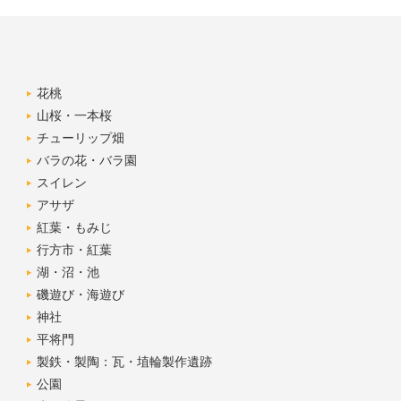
花桃
山桜・一本桜
チューリップ畑
バラの花・バラ園
スイレン
アサザ
紅葉・もみじ
行方市・紅葉
湖・沼・池
磯遊び・海遊び
神社
平将門
製鉄・製陶：瓦・埴輪製作遺跡
公園