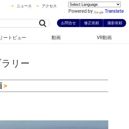
ニュース
アクセス
Powered by
Translate
お問合せ
修正依頼
撮影依頼
リートビュー
動画
VR動画
花桃
山桜・一本桜
チューリップ畑
バラの花・バラ園
スイレン
アサザ
紅葉・もみじ
行方市・紅葉
湖・沼・池
磯遊び・海遊び
神社
平将門
製鉄・製陶：瓦・埴輪製作遺跡
公園
水戸八景
ストリートビュー
ストリートビュー
ストリートビュー
ストリートビュー
なか市ストリートビュー
ストリートビュー
トリートビュー
ストリートビュー
ストリートビュー
市ストリートビュー
ストリートビュー
常陸大宮市動画
常陸太田市動画
高萩市動画
小美玉市動画
境町動画
古河市動画
五霞町動画
土浦市動画
稲敷市動画
つくば市動画
つくばみらい市動画
利根町動画
ブラリー
画