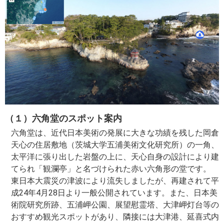
（１）六角堂のスポット案内
六角堂は、近代日本美術の発展に大きな功績を残した岡倉
天心の住居敷地（茨城大学五浦美術文化研究所）の一角、
太平洋に張り出した岩盤の上に、天心自身の設計により建
てられ「観瀾亭」と名づけられた赤い六角形の堂です。
東日本大震災の津波により流失しましたが、再建されて平
成24年4月28日より一般公開されています。また、日本美
術院研究所跡、五浦岬公園、展望慰霊塔、大津岬灯台等の
おすすめ観光スポットがあり、隣接には大津港、延喜式内