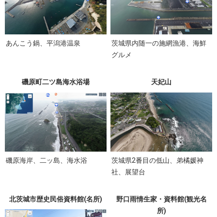
あんこう鍋、平潟港温泉
茨城県内随一の施網漁港、海鮮
グルメ
磯原町二ツ島海水浴場
天妃山
磯原海岸、二ッ島、海水浴
茨城県2番目の低山、弟橘媛神
社、展望台
北茨城市歴史民俗資料館(名所)
野口雨情生家・資料館(観光名
所)