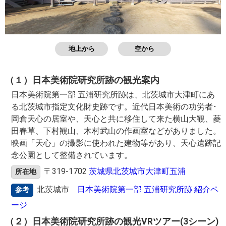
地上から
空から
（１）日本美術院研究所跡の観光案内
日本美術院第一部 五浦研究所跡は、北茨城市大津町にあ
る北茨城市指定文化財史跡です。近代日本美術の功労者･
岡倉天心の居室や、天心と共に移住して来た横山大観、菱
田春草、下村観山、木村武山の作画室などがありました。
映画「天心」の撮影に使われた建物等があり、天心遺跡記
念公園として整備されています。
〒319-1702
茨城県北茨城市大津町五浦
所在地
北茨城市
日本美術院第一部 五浦研究所跡 紹介ペ
参考
ージ
（２）日本美術院研究所跡の観光VRツアー(3シーン)