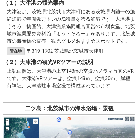
（１）大津港の観光案内
大津港は、茨城県北茨城市大津町にある茨城県内随一の施
網漁港で年間数万トンの漁獲量を誇る漁港です。大津港よ
うそろー物産館、
大津漁業協同組合直営の市場食堂、北茨
城市漁業歴史資料館「よう・そろー」があります。北茨城
市の海産物の直売、観光グルメおすすめスポットです。
〒319-1702 茨城県北茨城市大津町
所在地
（２）大津港の観光VRツアーの説明
上記画像は、大津港の上空148mの空撮パノラマ写真のVR
です。大津港VRツアーは、空撮148ｍ、空撮30ｍ、崖稲
荷神社、大津港駐車場空撮で構成されています。
二ツ島：北茨城市の海水浴場・景観