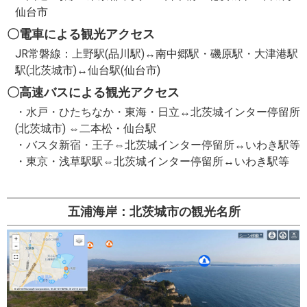
仙台市
〇電車による観光アクセス
JR常磐線：上野
駅(品川駅)↔
南中郷駅・磯原駅・大津港駅
駅(北茨城市)↔
仙台駅(仙台市)
〇高速バスによる観光アクセス
・水戸・ひたちなか・東海・日立↔北茨城インター停留所
(北茨城市) ⇔二本松・仙台駅
・バスタ新宿・王子⇔北茨城インター停留所↔いわき駅等
・東京・浅草駅駅⇔北茨城インター停留所↔いわき駅等
五浦海岸：北茨城市の観光名所