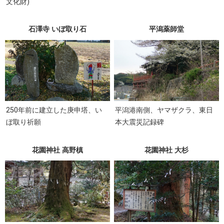
文化財)
石澤寺 いぼ取り石
平潟薬師堂
250年前に建立した庚申塔、い
平潟港南側、ヤマザクラ、東日
ぼ取り祈願
本大震災記録碑
花園神社 高野槙
花園神社 大杉