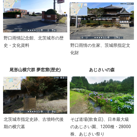
野口雨情記念館、北茨城市の歴
史・文化資料
野口雨情の生家、茨城県指定文
化財
尾形山横穴群 夢窓窟(歴史)
あじさいの森
北茨城市指定史跡、古墳時代後
そば道場(飲食店)、日本最大級
期の横穴墓
のあじさい園、1200種・28000
株、あじさい祭り