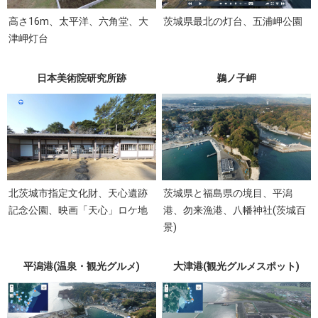
高さ16m、太平洋、六角堂、大
茨城県最北の灯台、五浦岬公園
津岬灯台
日本美術院研究所跡
鵜ノ子岬
北茨城市指定文化財、天心遺跡
茨城県と福島県の境目、平潟
記念公園、映画「天心」ロケ地
港、勿来漁港、八幡神社(茨城百
景)
平潟港(温泉・観光グルメ)
大津港(観光グルメスポット)