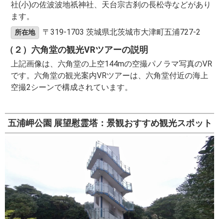
社(小)の佐波波地祇神社、天台宗古刹の長松寺などがあり
ます。
〒319-1703 茨城県北茨城市大津町五浦727-2
所在地
（２）六角堂の観光VRツアーの説明
上記画像は、六角堂の上空144mの空撮パノラマ写真のVR
です。六角堂の観光案内VRツアーは、六角堂付近の海上
空撮2シーンで構成されています。
五浦岬公園 展望慰霊塔：景観おすすめ観光スポット