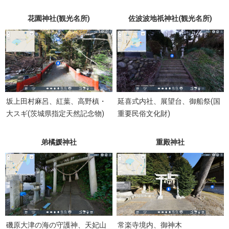
花園神社(観光名所)
佐波波地祇神社(観光名所)
坂上田村麻呂、紅葉、高野槙・
延喜式内社、展望台、御船祭(国
大スギ(茨城県指定天然記念物)
重要民俗文化財)
弟橘媛神社
重殿神社
磯原大津の海の守護神、天妃山
常楽寺境内、御神木