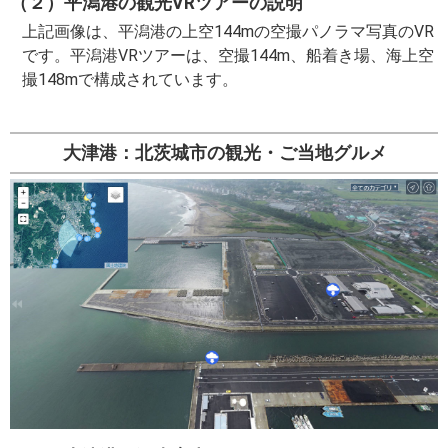
（２）平潟港の観光VRツアーの説明
上記画像は、平潟港の上空144mの空撮パノラマ写真のVR
です。平潟港VRツアーは、空撮144m、船着き場、海上空
撮148mで構成されています。
大津港：北茨城市の観光・ご当地グルメ