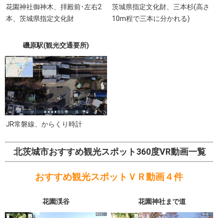
花園神社御神木、拝殿前･左右2
茨城県指定文化財、三本杉(高さ
本、茨城県指定文化財
10m程で三本に分かれる)
磯原駅(観光交通要所)
JR常磐線、からくり時計
北茨城市おすすめ観光スポット360度VR動画一覧
おすすめ観光スポットＶＲ動画４件
花園渓谷
花園神社まで道