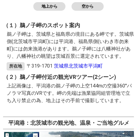
地上から
空から
（１）鵜ノ子岬のスポット案内
鵜ノ子岬は、茨城県と福島県の境目にある岬です。茨城県
側(北茨城市平潟町)には平潟港、福島県側(いわき市勿来
町)には勿来漁港があります。鵜ノ子岬には八幡神社があ
り、八幡神社の眺望は茨城百景に選定されています。
〒319-1701
茨城県北茨城市平潟町
所在地
（２）鵜ノ子岬付近の観光VRツアー(2シーン)
上記画像は、平潟港の鵜ノ子岬の上空144mの空撮360°パ
ノラマ写真のVRです。岬の先端は漁業協同組管理地で立
ち入り禁止の為、地上はその手前で撮影しています。
平潟港：北茨城市の観光地、温泉・ご当地グルメ