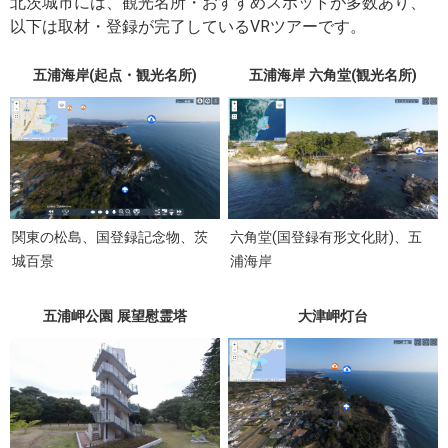
北茨城市には、観光名所・おすすめスポットが多数あり、
以下は取材・登録が完了しているVRツアーです。
五浦海岸(起点・観光名所)
五浦海岸 六角堂(観光名所)
関東の松島、国登録記念物、茨
六角堂(国登録有形文化財)、五
城百景
浦海岸
五浦岬公園 展望慰霊塔
大津岬灯台