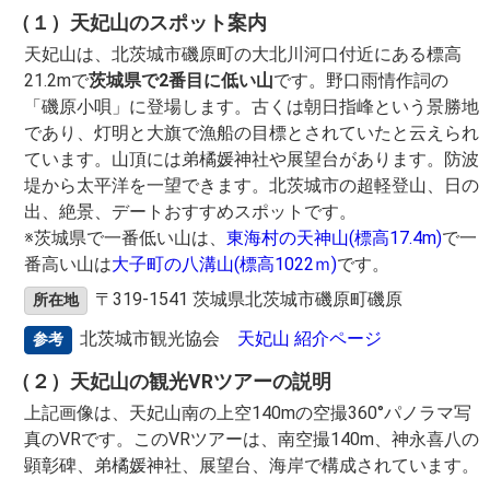
（１）天妃山のスポット案内
天妃山は、北茨城市磯原町の大北川河口付近にある標高
21.2mで
茨城県で2番目に低い山
です。野口雨情作詞の
「磯原小唄」に登場します。古くは朝日指峰という景勝地
であり、灯明と大旗で漁船の目標とされていたと云えられ
ています。山頂には弟橘媛神社や展望台があります。防波
堤から太平洋を一望できます。北茨城市の超軽登山、日の
出、絶景、デートおすすめスポットです。
※茨城県で一番低い山は、
東海村の天神山(標高17.4m)
で一
番高い山は
大子町の八溝山(標高1022ｍ)
です。
〒319-1541 茨城県北茨城市磯原町磯原
所在地
北茨城市観光協会
天妃山 紹介ページ
参考
（２）天妃山の観光VRツアーの説明
上記画像は、天妃山南の上空140mの空撮360°パノラマ写
真のVRです。このVRツアーは、南空撮140m、神永喜八の
顕彰碑、弟橘媛神社、展望台、海岸で構成されています。