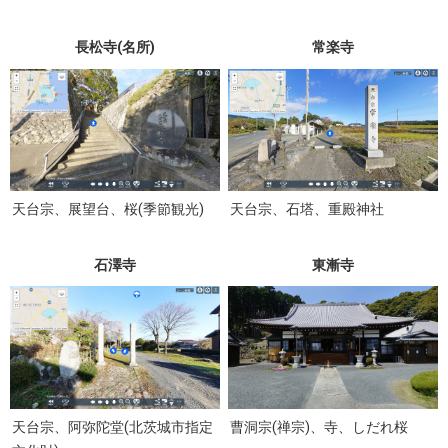
長松寺(名所)
常楽寺
天台宗、展望台、桜(季節観光)
天台宗、石塔、重殿神社
石澤寺
東漸寺
天台宗、阿弥陀堂(北茨城市指定
曹洞宗(禅宗)、寺、しだれ桜