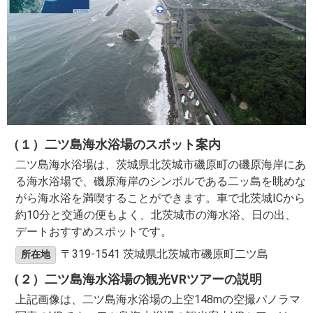
（１）二ツ島海水浴場のスポット案内
二ツ島海水浴場は、茨城県北茨城市磯原町の磯原海岸にあ
る海水浴場で、磯原海岸のシンボルである二ッ島を眺めな
がら海水浴を満喫することができます。車で北茨城ICから
約10分と交通の便もよく、北茨城市の海水浴、日の出、
デートおすすめスポットです。
〒319-1541 茨城県北茨城市磯原町二ツ島
所在地
（２）二ツ島海水浴場の観光VRツアーの説明
上記画像は、二ツ島海水浴場の上空148mの空撮パノラマ