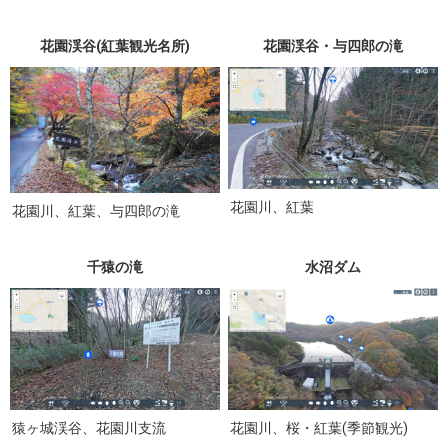
花園渓谷(紅葉観光名所)
花園渓谷・与四郎の滝
花園川、紅葉
花園川、紅葉、与四郎の滝
千猿の滝
水沼ダム
猿ヶ城渓谷、花園川支流
花園川、桜・紅葉(季節観光)