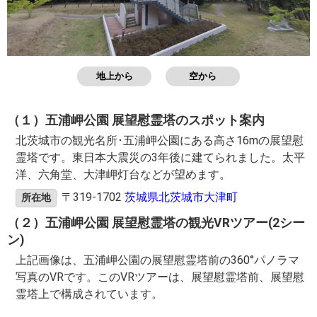
地上から
空から
（１）五浦岬公園 展望慰霊塔のスポット案内
北茨城市の観光名所･五浦岬公園にある高さ16mの展望慰
霊塔です。東日本大震災の3年後に建てられました。太平
洋、六角堂、大津岬灯台などが望めます。
〒319-1702
茨城県北茨城市大津町
所在地
（２）五浦岬公園 展望慰霊塔の観光VRツアー(2シー
ン)
上記画像は、五浦岬公園の展望慰霊塔前の360°パノラマ
写真のVRです。このVRツアーは、展望慰霊塔前、展望慰
霊塔上で構成されています。