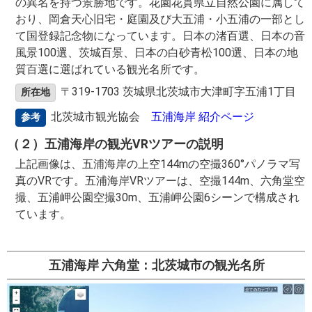
の異名を持つ景勝地です。花園花貫県立自然公園に属して
おり、岡倉天心旧宅・庭園及び大五浦・小五浦の一部とし
て国登録記念物になっています。日本の渚百選、日本の音
風景100選、茨城百景、日本の白砂青松100選、日本の地
質百選に選ばれている観光名所です。
〒319-1703 茨城県北茨城市大津町字五浦1丁目
所在地
北茨城市観光協会
五浦海岸 紹介ページ
参考
（２）五浦海岸の観光VRツアーの説明
上記画像は、五浦海岸の上空144mの空撮360°パノラマ写
真のVRです。五浦海岸VRツアーは、空撮144m、六角堂空
撮、五浦岬公園空撮30m、五浦岬公園6シーンで構成され
ています。
五浦海岸 六角堂：北茨城市の観光名所